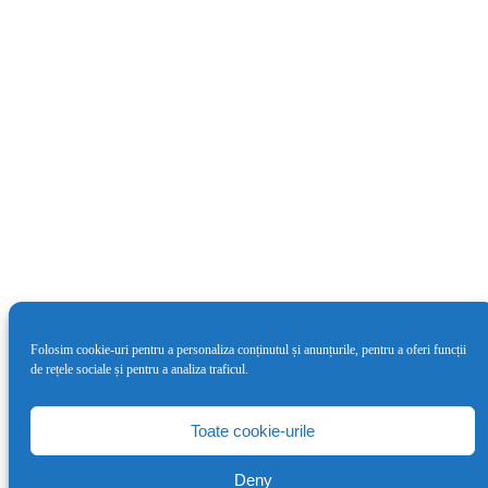
Folosim cookie-uri pentru a personaliza conținutul și anunțurile, pentru a oferi funcții
de rețele sociale și pentru a analiza traficul.
Cea de-a doua ediție LYNX Festival va
avea loc între 4 – 9 iunie
Toate cookie-urile
7 mai 2024
Deny