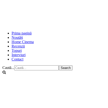
Prima pagină
Noutăți
Home Cinema
Recenzii
Topuri
Interviuri
Contact
Caută...