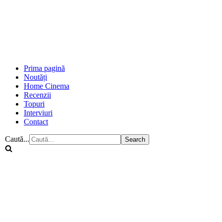
Prima pagină
Noutăți
Home Cinema
Recenzii
Topuri
Interviuri
Contact
Caută...