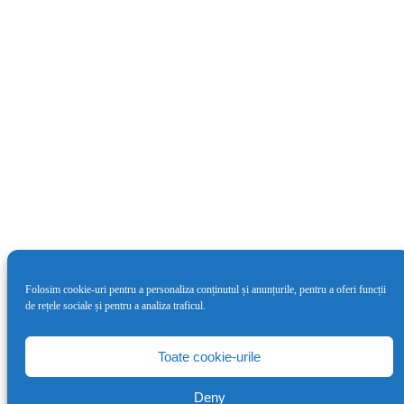
Folosim cookie-uri pentru a personaliza conținutul și anunțurile, pentru a oferi funcții
de rețele sociale și pentru a analiza traficul.
Cea de-a doua ediție LYNX Festival va
avea loc între 4 – 9 iunie
Toate cookie-urile
7 mai 2024
Deny