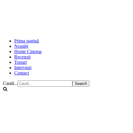
Prima pagină
Noutăți
Home Cinema
Recenzii
Topuri
Interviuri
Contact
Caută...