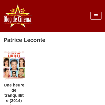
Sari
la
conținut
Patrice Leconte
Une heure
de
tranquillit
é (2014)