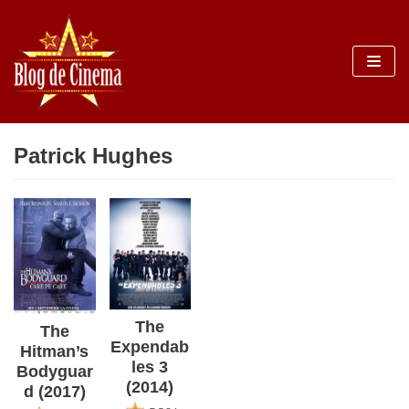
Sari
la
conținut
Patrick Hughes
The
The
Expendab
Hitman’s
les 3
Bodyguar
(2014)
d (2017)