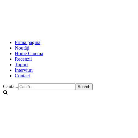
Prima pagină
Noutăți
Home Cinema
Recenzii
Topuri
Interviuri
Contact
Caută...