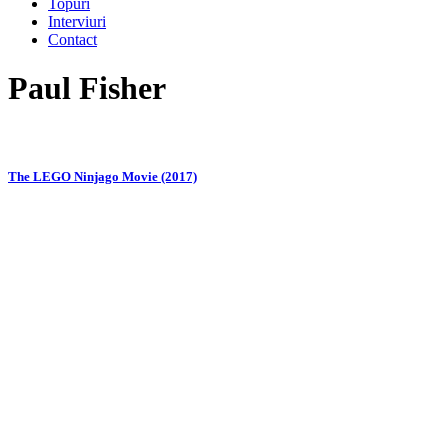
Topuri
Interviuri
Contact
Paul Fisher
The LEGO Ninjago Movie (2017)