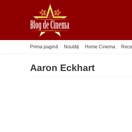
Sari
la
conținut
Prima pagină
Noutăți
Home Cinema
Rece
Aaron Eckhart