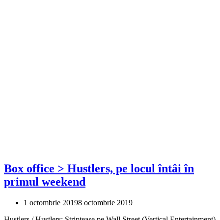
Box office > Hustlers, pe locul întâi în
primul weekend
1 octombrie 2019
8 octombrie 2019
Hustlers / Hustlers: Striptease pe Wall Street (Vertical Entertainment)