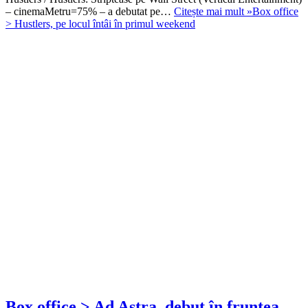
– cinemaMetru=75% – a debutat pe…
Citește mai mult »
Box office
> Hustlers, pe locul întâi în primul weekend
Box office > Ad Astra, debut în fruntea