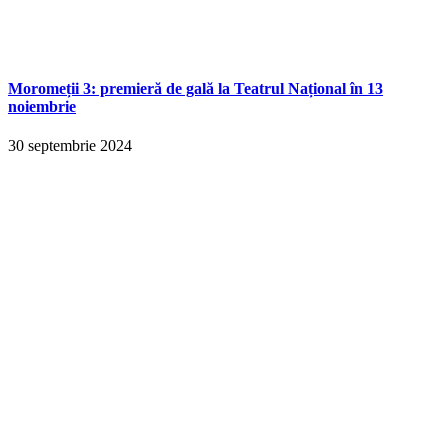
Moromeții 3: premieră de gală la Teatrul Național în 13
noiembrie
30 septembrie 2024