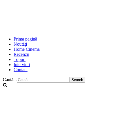
Prima pagină
Noutăți
Home Cinema
Recenzii
Topuri
Interviuri
Contact
Caută...