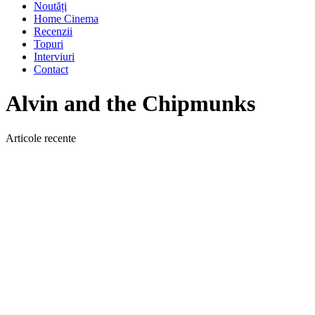
Noutăți
Home Cinema
Recenzii
Topuri
Interviuri
Contact
Alvin and the Chipmunks
Articole recente