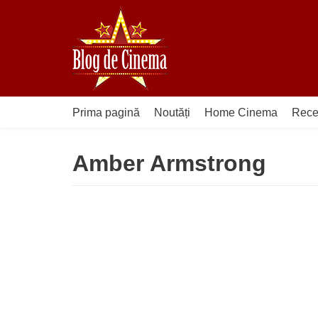
Sari
la
conținut
Prima pagină
Noutăți
Home Cinema
Rece
Amber Armstrong