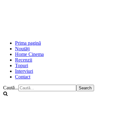
Prima pagină
Noutăți
Home Cinema
Recenzii
Topuri
Interviuri
Contact
Caută...