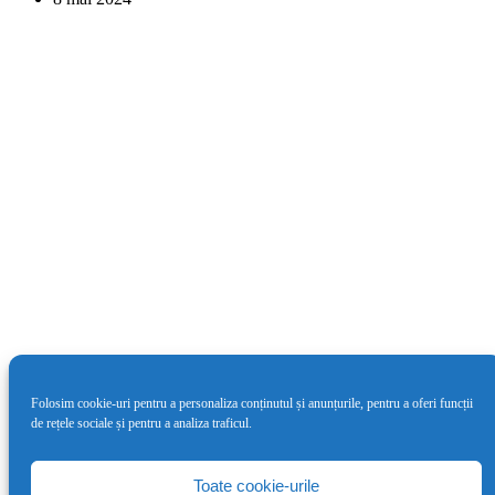
Folosim cookie-uri pentru a personaliza conținutul și anunțurile, pentru a oferi funcții
de rețele sociale și pentru a analiza traficul.
Cea de-a doua ediție LYNX Festival va
avea loc între 4 – 9 iunie
Toate cookie-urile