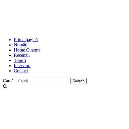
Prima pagină
Noutăți
Home Cinema
Recenzii
Topuri
Interviuri
Contact
Caută...