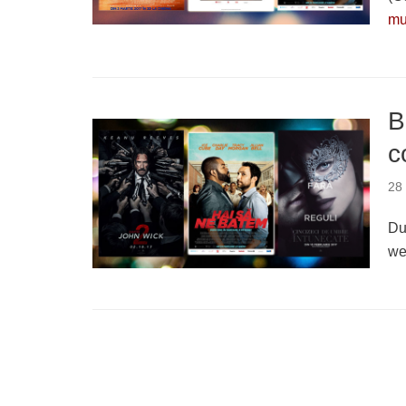
mu
B
c
28 
Du
we