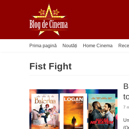
Sari
la
conținut
Prima pagină
Noutăți
Home Cinema
Rece
Fist Fight
B
t
7 m
Un
(O