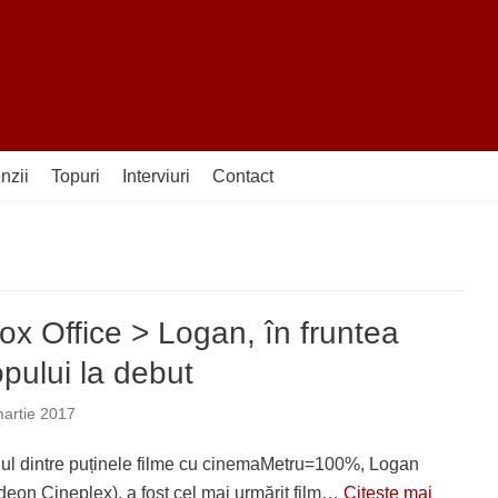
nzii
Topuri
Interviuri
Contact
ox Office > Logan, în fruntea
opului la debut
artie 2017
ul dintre puținele filme cu cinemaMetru=100%, Logan
deon Cineplex), a fost cel mai urmărit film…
Citește mai