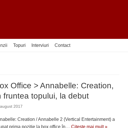
nzii
Topuri
Interviuri
Contact
ox Office > Annabelle: Creation,
n fruntea topului, la debut
 august 2017
nabelle: Creation / Annabelle 2 (Vertical Entertainment) a
upat prima poziţie la box office în…
Citește mai mult »