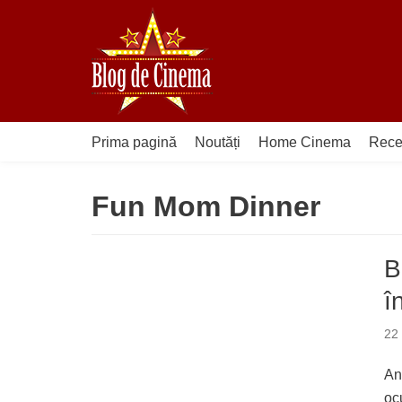
Sari
la
conținut
Prima pagină
Noutăți
Home Cinema
Rece
Fun Mom Dinner
B
î
22
An
oc