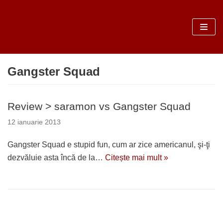
Sari
la
conținut
Gangster Squad
Review > saramon vs Gangster Squad
12 ianuarie 2013
Gangster Squad e stupid fun, cum ar zice americanul, şi-ţi
dezvăluie asta încă de la…
Citește mai mult »