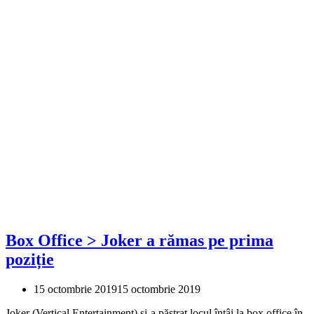
Box Office > Joker a rămas pe prima
poziție
15 octombrie 2019
15 octombrie 2019
Joker (Vertical Entertainment) și-a păstrat locul întâi la box office în