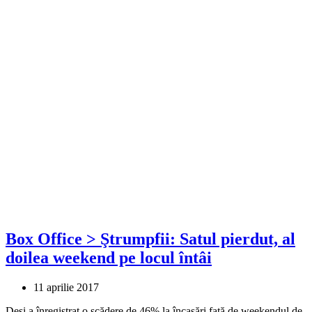
Box Office > Ştrumpfii: Satul pierdut, al
doilea weekend pe locul întâi
11 aprilie 2017
Deși a înregistrat o scădere de 46% la încasări față de weekendul de