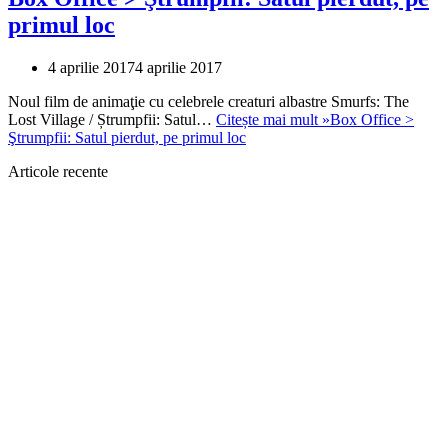
primul loc
4 aprilie 2017
4 aprilie 2017
Noul film de animaţie cu celebrele creaturi albastre Smurfs: The
Lost Village / Ștrumpfii: Satul…
Citește mai mult »
Box Office >
Ştrumpfii: Satul pierdut, pe primul loc
Articole recente