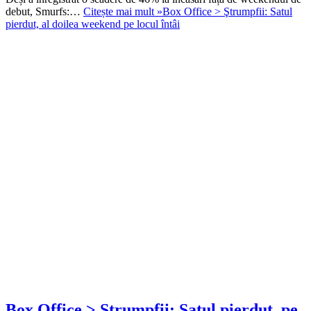
debut, Smurfs:…
Citește mai mult »
Box Office > Ştrumpfii: Satul
pierdut, al doilea weekend pe locul întâi
Box Office > Ştrumpfii: Satul pierdut, pe