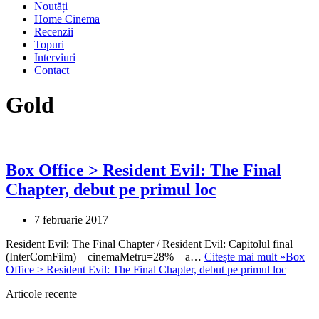
Noutăți
Home Cinema
Recenzii
Topuri
Interviuri
Contact
Gold
Box Office > Resident Evil: The Final
Chapter, debut pe primul loc
7 februarie 2017
Resident Evil: The Final Chapter / Resident Evil: Capitolul final
(InterComFilm) – cinemaMetru=28% – a…
Citește mai mult »
Box
Office > Resident Evil: The Final Chapter, debut pe primul loc
Articole recente