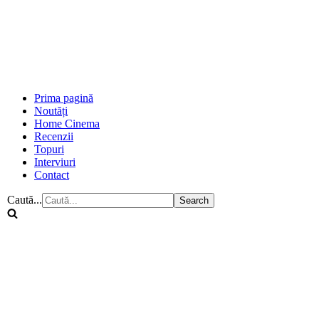
Prima pagină
Noutăți
Home Cinema
Recenzii
Topuri
Interviuri
Contact
Caută...