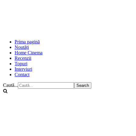
Prima pagină
Noutăți
Home Cinema
Recenzii
Topuri
Interviuri
Contact
Caută...