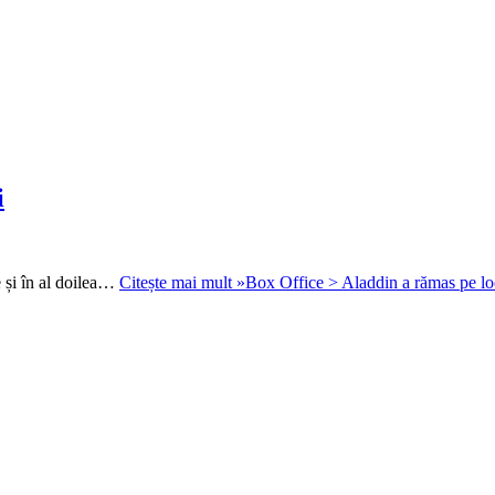
i
 și în al doilea…
Citește mai mult »
Box Office > Aladdin a rămas pe loc