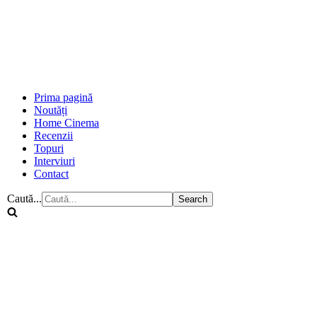
Prima pagină
Noutăți
Home Cinema
Recenzii
Topuri
Interviuri
Contact
Caută...