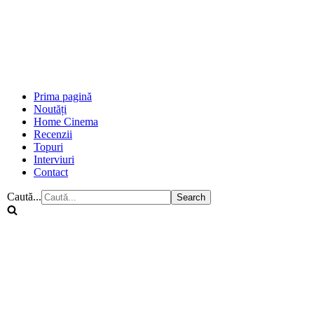
Prima pagină
Noutăți
Home Cinema
Recenzii
Topuri
Interviuri
Contact
Caută...