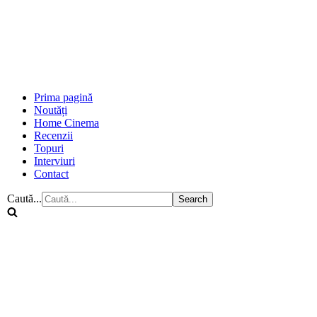
Prima pagină
Noutăți
Home Cinema
Recenzii
Topuri
Interviuri
Contact
Caută...