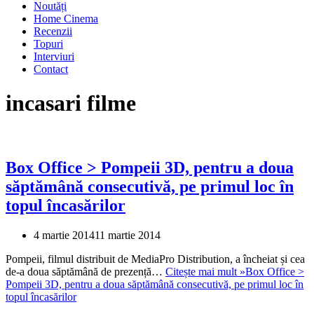
Noutăți
Home Cinema
Recenzii
Topuri
Interviuri
Contact
incasari filme
Box Office > Pompeii 3D, pentru a doua
săptămână consecutivă, pe primul loc în
topul încasărilor
4 martie 2014
11 martie 2014
Pompeii, filmul distribuit de MediaPro Distribution, a încheiat și cea
de-a doua săptămână de prezență…
Citește mai mult »
Box Office >
Pompeii 3D, pentru a doua săptămână consecutivă, pe primul loc în
topul încasărilor