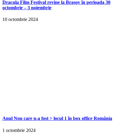
Dracula Film Festival revine la Brașov în perioada 30
octombrie – 3 noiembrie
10 octombrie 2024
Anul Nou care n-a fost > locul 1 în box office România
1 octombrie 2024