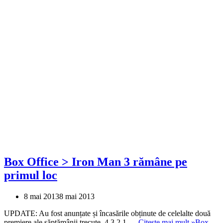
Box Office > Iron Man 3 rămâne pe
primul loc
8 mai 2013
8 mai 2013
UPDATE: Au fost anunțate și încasările obținute de celelalte două
premiere ale săptămânii trecute. 4.3.2.1,…
Citește mai mult »
Box