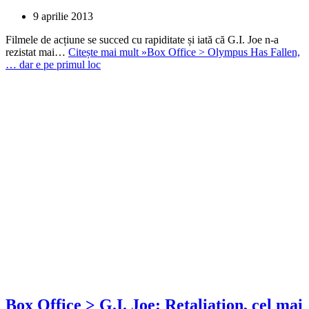
9 aprilie 2013
Filmele de acțiune se succed cu rapiditate și iată că G.I. Joe n-a
rezistat mai…
Citește mai mult »
Box Office > Olympus Has Fallen,
… dar e pe primul loc
Box Office > G.I. Joe: Retaliation, cel mai