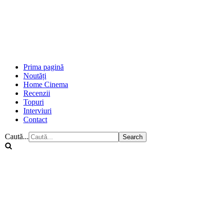
Prima pagină
Noutăți
Home Cinema
Recenzii
Topuri
Interviuri
Contact
Caută...