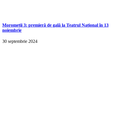
Moromeții 3: premieră de gală la Teatrul Național în 13
noiembrie
30 septembrie 2024