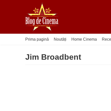
Sari
la
conținut
Prima pagină
Noutăți
Home Cinema
Rece
Jim Broadbent