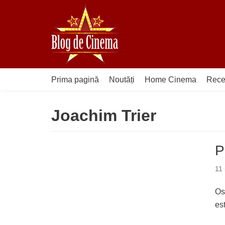
Sari
la
conținut
Prima pagină
Noutăți
Home Cinema
Rece
Joachim Trier
P
11 
Osl
es