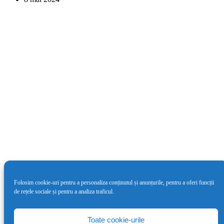
Folosim cookie-uri pentru a personaliza conținutul și anunțurile, pentru a oferi funcții
de rețele sociale și pentru a analiza traficul.
Cea de-a doua ediție LYNX Festival va
avea loc între 4 – 9 iunie
Toate cookie-urile