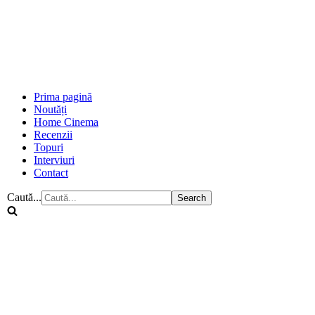
Prima pagină
Noutăți
Home Cinema
Recenzii
Topuri
Interviuri
Contact
Caută...