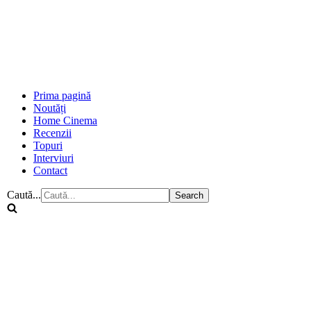
Prima pagină
Noutăți
Home Cinema
Recenzii
Topuri
Interviuri
Contact
Caută...