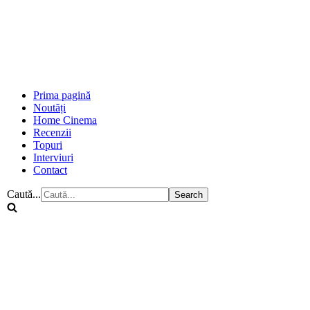
Prima pagină
Noutăți
Home Cinema
Recenzii
Topuri
Interviuri
Contact
Caută...