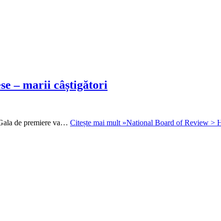
e – marii câștigători
ă Gala de premiere va…
Citește mai mult »
National Board of Review > Hu