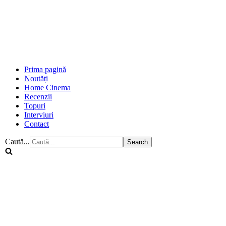
Prima pagină
Noutăți
Home Cinema
Recenzii
Topuri
Interviuri
Contact
Caută...