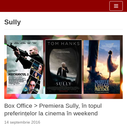
Sari
Sully
la
conținut
Box Office > Premiera Sully, în topul
preferințelor la cinema în weekend
14 septembrie 2016