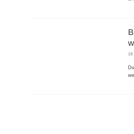
B
w
18
Du
we