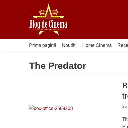
Sari
la
conținut
Prima pagină
Noutăți
Home Cinema
Rece
The Predator
B
t
25
Th
En