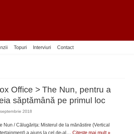
nzii
Topuri
Interviuri
Contact
ox Office > The Nun, pentru a
reia săptămână pe primul loc
 septembrie 2018
e Nun / Călugărița: Misterul de la mănăstire (Vertical
tertainment) a ajuns la cel de-al…
Citește mai mult »