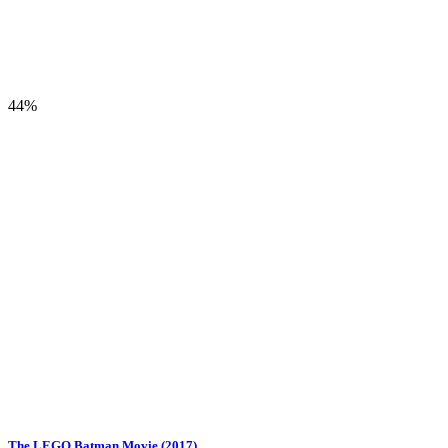
44%
The LEGO Batman Movie (2017)