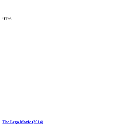
91%
The Lego Movie (2014)