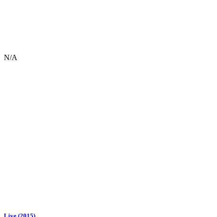
N/A
Live (2015)