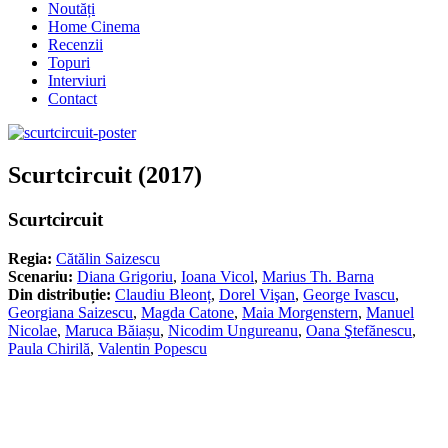
Noutăți
Home Cinema
Recenzii
Topuri
Interviuri
Contact
Scurtcircuit (2017)
Scurtcircuit
Regia:
Cătălin Saizescu
Scenariu:
Diana Grigoriu
,
Ioana Vicol
,
Marius Th. Barna
Din distribuție:
Claudiu Bleonț
,
Dorel Vişan
,
George Ivascu
,
Georgiana Saizescu
,
Magda Catone
,
Maia Morgenstern
,
Manuel
Nicolae
,
Maruca Băiașu
,
Nicodim Ungureanu
,
Oana Ştefănescu
,
Paula Chirilă
,
Valentin Popescu