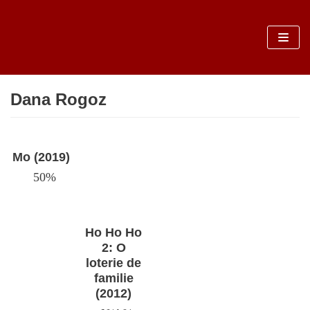
Sari
la
conținut
Dana Rogoz
Mo (2019)
50%
Ho Ho Ho
2: O
loterie de
familie
(2012)