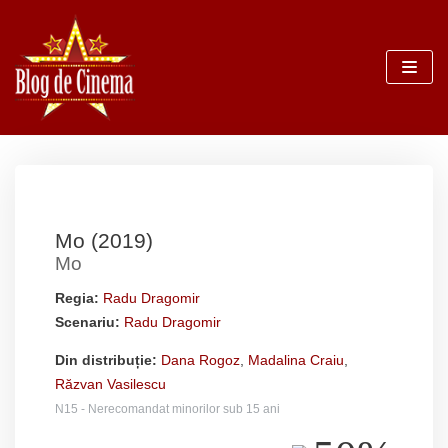
Sari
la
conținut
Mo (2019)
Mo
Regia:
Radu Dragomir
Scenariu:
Radu Dragomir
Din distribuție:
Dana Rogoz
,
Madalina Craiu
,
Răzvan Vasilescu
N15 - Nerecomandat minorilor sub 15 ani