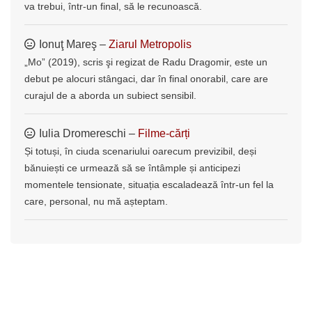
va trebui, într-un final, să le recunoască.
Ionuţ Mareş –
Ziarul Metropolis
„Mo” (2019), scris şi regizat de Radu Dragomir, este un
debut pe alocuri stângaci, dar în final onorabil, care are
curajul de a aborda un subiect sensibil.
Iulia Dromereschi –
Filme-cărți
Și totuși, în ciuda scenariului oarecum previzibil, deși
bănuiești ce urmează să se întâmple și anticipezi
momentele tensionate, situația escaladează într-un fel la
care, personal, nu mă așteptam.