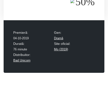
50%
Premieră:
Gen:
04-10-2019
Dramă
Durată:
Site oficial:
76 minute
Mo (2019)
Distribuitor:
Bad Unicorn