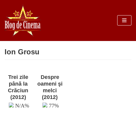
Sari
la
conținut
Ion Grosu
Trei zile
Despre
până la
oameni şi
Crăciun
melci
(2012)
(2012)
N/A%
77%