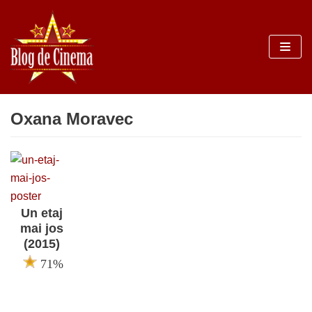
Sari
la
conținut
Oxana Moravec
Un etaj
mai jos
(2015)
71%