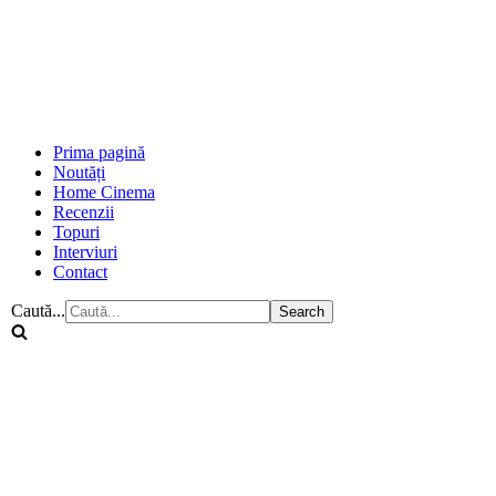
Prima pagină
Noutăți
Home Cinema
Recenzii
Topuri
Interviuri
Contact
Caută...