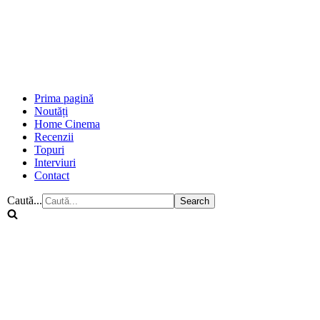
Prima pagină
Noutăți
Home Cinema
Recenzii
Topuri
Interviuri
Contact
Caută...