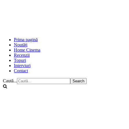
Prima pagină
Noutăți
Home Cinema
Recenzii
Topuri
Interviuri
Contact
Caută...